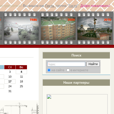
гистрируйтесь!
Вы вошли как
Гость
(
группа "
Гости
"
)
Добро пожаловать!
Поиск
т
Сб
Вс
на сайте
в интернете
3
4
10
11
6
17
18
Наши партнеры
3
24
25
0
31