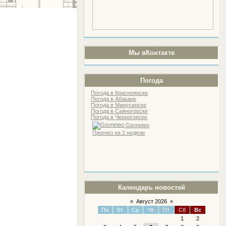
Мы вКонтакте
Погода
Погода в Красноярске
Погода в Абакане
Погода в Минусинске
Погода в Саяногорске
Погода в Черногорске
Gismeteo
Прогноз на 2 недели
Календарь новостей
«
Август 2026
»
Пн
Вт
Ср
Чт
Пт
Сб
Вс
1
2