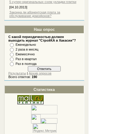
5 супер-оригинальных схем укладки плитки
[04.10.2013]
Законна ли абонентская плата за
обслуживание домофонов?
Наш опрос
С какой периодичностью должен
выходить журнал "СтройКА в Хакасии"?
Еженедельно
2 раза в месяц
Ежемесячно
Раз в квартал
Раз в полгода
Результаты
|
Архив опросов
Всего ответов:
190
Статистика